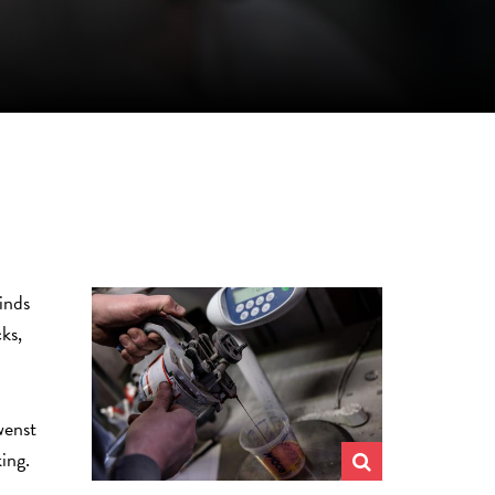
inds
ks,
wenst
ing.