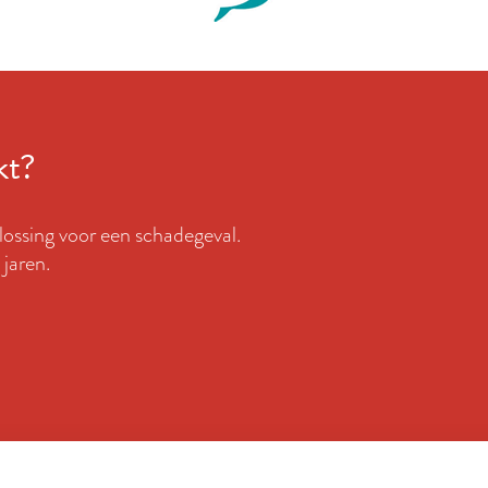
kt?
plossing voor een schadegeval.
jaren.