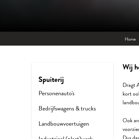
Home
Wij h
Spuiterij
Dragt A
Personenauto's
kort oo
landbou
Bedrijfswagens & trucks
Ook and
Landbouwvoertuigen
voorzie
Dus daa
Industrieel (plaat)werk