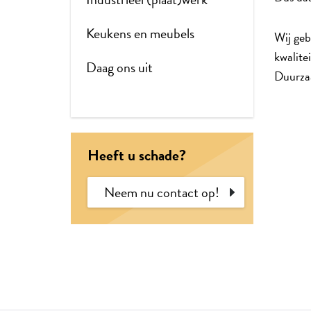
Keukens en meubels
Wij geb
kwalite
Daag ons uit
Duurza
Heeft u schade?
Neem nu contact op!